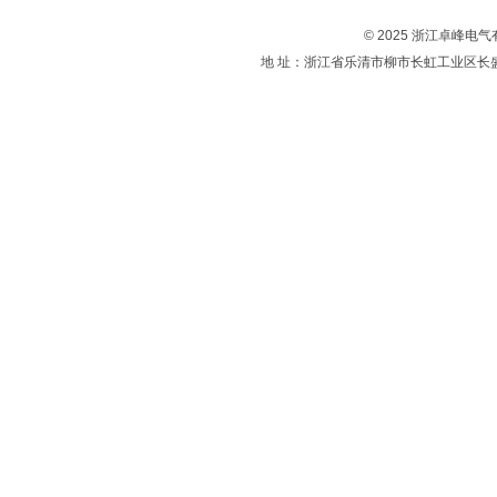
© 2025 浙江卓峰电
地 址：浙江省乐清市柳市长虹工业区长盛路37弄