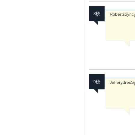
8楼
Robertsoync
9楼
JefferydresS