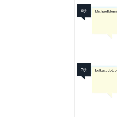
6楼
MichaelIdemi
7楼
bulkaccdotc